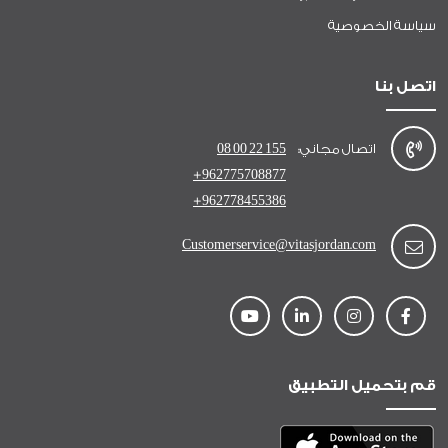
سياسة الخصوصية
اتصل بنا
اتصال مجاني:
08 00 22 155
+962775708877
+962778455386
Customerservice@vitasjordan.com
قم بتحميل التطبيق