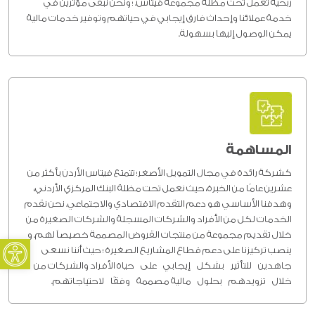
ربحية تعمل تحت مظلة مجموعة فيتاس. ؛ ونحن نبقى مؤثرين في
خدمة عملائنا وإحداث فارق إيجابي في حياتهم وتوفير خدمات مالية
يمكن الوصول إليها بسهولة.
المساهمة
كشركة رائدة في مجال التمويل الأصغر؛ تتمتع فيتاس الأردن بأكثر من
عشرين عامًا من الخبرة، حيث نعمل تحت مظلة البنك المركزي الأردني،
وهدفنا الأساسي هو
دعم التقدم الاقتصادي والاجتماعي
. نحن نقدم
الخدمات لكل من الأفراد والشركات المسجلة والشركات الصغيرة من
oolbar
خلال تقديم مجموعة من منتجات القروض المصممة خصيصاً لهم. و
ينصب تركيزنا على دعم قطاع المشاريع الصغيرة ؛ حيث أننا
نسعى
جاهدين
للتأثير بشكل
إيجابي
على
حياة الأفراد والشركات من
خلال
تزويدهم بحلول
مالية مصممة
وفقًا لاحتياجاتهم.