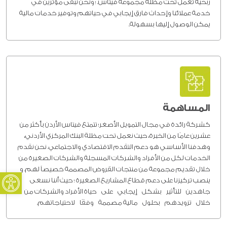
ربحية تعمل تحت مظلة مجموعة فيتاس. ؛ ونحن نبقى مؤثرين في
خدمة عملائنا وإحداث فارق إيجابي في حياتهم وتوفير خدمات مالية
يمكن الوصول إليها بسهولة.
المساهمة
كشركة رائدة في مجال التمويل الأصغر؛ تتمتع فيتاس الأردن بأكثر من
عشرين عامًا من الخبرة، حيث نعمل تحت مظلة البنك المركزي الأردني،
وهدفنا الأساسي هو
دعم التقدم الاقتصادي والاجتماعي
. نحن نقدم
الخدمات لكل من الأفراد والشركات المسجلة والشركات الصغيرة من
oolbar
خلال تقديم مجموعة من منتجات القروض المصممة خصيصاً لهم. و
ينصب تركيزنا على دعم قطاع المشاريع الصغيرة ؛ حيث أننا
نسعى
جاهدين
للتأثير بشكل
إيجابي
على
حياة الأفراد والشركات من
خلال
تزويدهم بحلول
مالية مصممة
وفقًا لاحتياجاتهم.