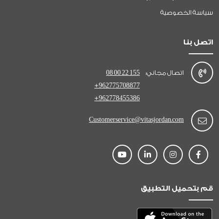
سياسة الخصوصية
اتصل بنا
اتصال مجاني:
08 00 22 155
+962775708877
+962778455386
Customerservice@vitasjordan.com
قم بتحميل التطبيق