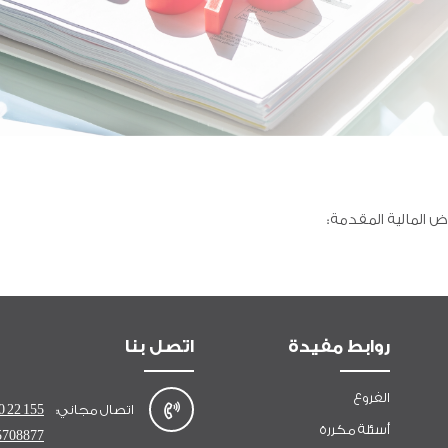
المالية المقدمة:
روابط مفيدة
اتصل بنا
الفروع
اتصال مجاني:
0 22 155
أسئلة مكررة
5708877