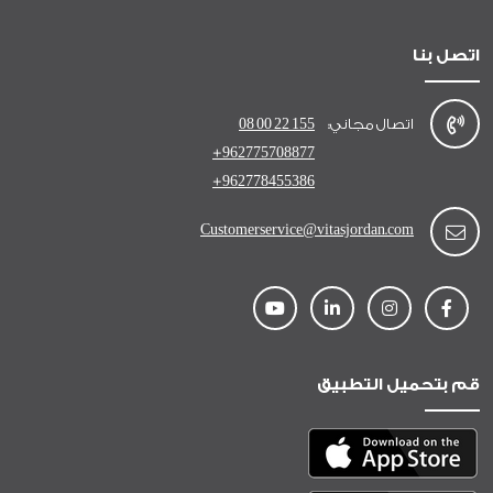
اتصل بنا
اتصال مجاني:
08 00 22 155
+962775708877
+962778455386
Customerservice@vitasjordan.com
قم بتحميل التطبيق