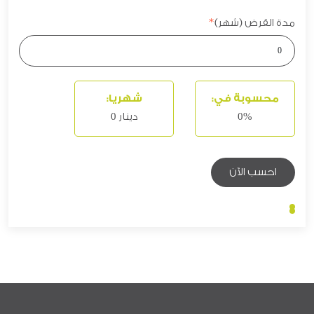
مدة القرض (شهر)
محسوبة في:
شهريا:
0%
دينار 0
احسب الآن