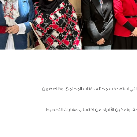
كة فيتاس للتمويل الأصغر في أنشطة التوعية والتثقيف المالي المنفذة بمناسبة اليوم العربي للشمول المالي 2026، والتي استهدفت مختلف فئات المجتمع، وذلك ضمن
مة، وتمكين الأفراد من اكتساب مهارات التخطيط