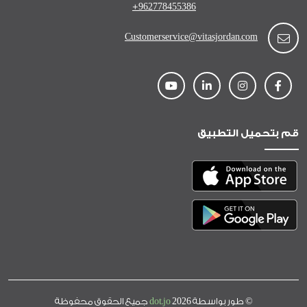
+962778455386
Customerservice@vitasjordan.com
قم بتحميل التطبيق
© طور بواسطة
dot.jo
2026 جميع الحقوق محفوظة