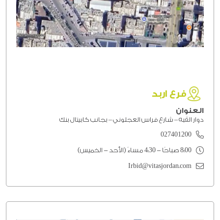
فرع اربد
العنوان
دوار القبه – شارع فراس العجلوني – بجانب كابيتال بنك
027401200
8:00 صباحًا - 4:30 مساءً (الأحد - الخميس)
Irbid@vitasjordan.com