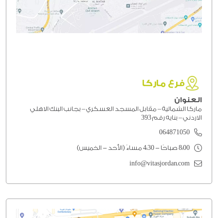
فرع ماركا
العنوان
ماركا الشمالية – مقابل المسجد العسكري – بجانب البنك الاهلي
الاردني – بنايه رقم 393
064871050
8:00 صباحًا - 4:30 مساءً (الأحد - الخميس)
info@vitasjordan.com