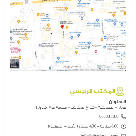
المكتب الرئيسي
العنوان
عمان -الصويفية -شارع الوكالات- مجمع فرح رقم 13
065831188
8:00 صباحًا - 4:30 مساءً (الأحد - الخميس)
info@vitasjordan.com