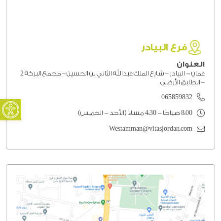
فرع البيادر
العنوان
عمان - البيادر – شارع الملك عبدالله الثاني بن الحسين – مجمع البركة 2
– الطابق الأرضي
oolbar
065859832
8:00 صباحًا - 4:30 مساءً (الأحد - الخميس)
Westamman@vitasjordan.com