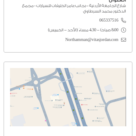
العنوان
شارع الجامعة الأردنية -بجانب عامر الخليفات للسيارات –مجمع
الدكتور محمد السرطاوي
065337516
8:00 صباحًا - 4:30 مساءً (الأحد - الخميس)
Northamman@vitasjordan.com