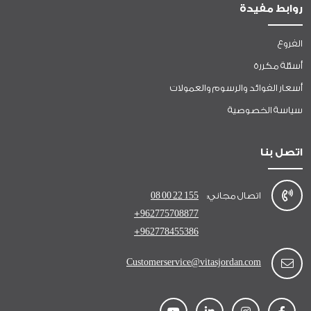
روابط مفيدة
الفروع
أسئلة مكررة
أسعار الفوائد والرسوم والعمولات
سياسة الخصوصية
اتصل بنا
اتصال مجاني:
08 00 22 155
+962775708877
+962778455386
Customerservice@vitasjordan.com