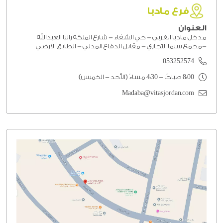
فرع مادبا
العنوان
مدخل مادبا الغربي - حي الشفاء - شارع الملكه رانيا العبدالله
-مجمع سيما التجاري - مقابل الدفاع المدني - الطابق الارضي
053252574
8:00 صباحًا - 4:30 مساءً (الأحد - الخميس)
Madaba@vitasjordan.com