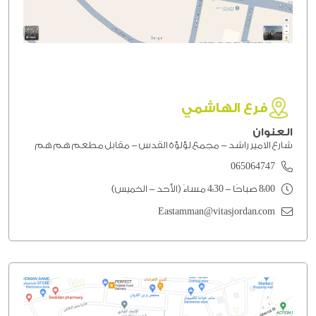
فرع الهاشمي
العنوان
شارع الامير راشد - مجمع لؤلؤة القدس - مقابل مطعم هم هم
065064747
8:00 صباحًا - 4:30 مساءً (الأحد - الخميس)
Eastamman@vitasjordan.com