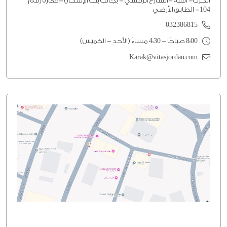
الكرك- الثنية -الشارع الرئيسي - بجانب بنك الإسكان - عماره رقم
104- الطابق الأرضي
032386815
8:00 صباحًا - 4:30 مساءً (الأحد - الخميس)
Karak@vitasjordan.com