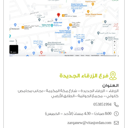
فرع الزرقاء الجديدة
العنوان
الزرقاء - الزرقاء الجديدة - شارع مكة المكرمة -بجانب محامص
كابولي - مجمع الحواتمة -الطابق الأرضي
053851994
8:00 صباحًا - 4:30 مساءً (الأحد - الخميس)
zarqanew@vitasjordan.com