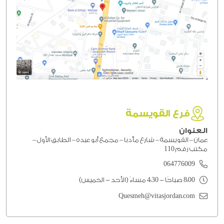
فرع القويسمة
العنوان
عمان – القويسمة – شارع مأدبا – مجمع أبو عبده – الطابق الأول –
مكتب رقم 110
064776009
8:00 صباحًا - 4:30 مساءً (الأحد - الخميس)
Quesmeh@vitasjordan.com