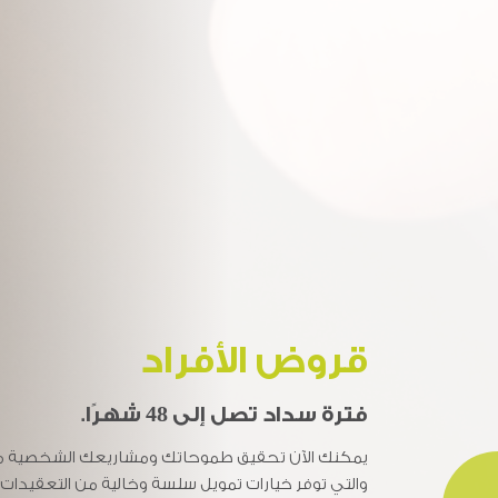
قروض الأفراد
القروض التجارية / قر
فترة سداد تصل إلى 48 شهرًا.
فترة سداد تصل إلى 48 شهرًا.
يمكنك الآن تحقيق طموحاتك ومشاريعك الشخصية مع
وسّع آفاق عملك واستكشف إمكانات نمو مشاريعك ال
والتي توفر خيارات تمويل سلسة وخالية من التعقيد
الأعمال المرنة والتي تم تصميمها خصيصاً لتلبية احتياج