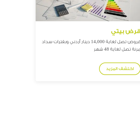
رض بيتي
روض تصل
لغاية 14,000 دينار
أردني وبفترات سداد
رنة تصل لغاية 48 شهر
اكتشف المزيد