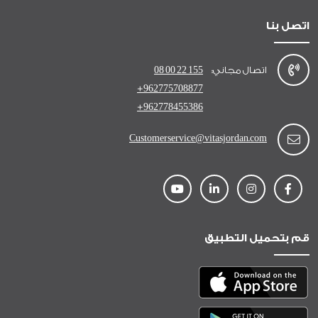
اتصل بنا
اتصال مجاني:
08 00 22 155
+962775708877
+962778455386
Customerservice@vitasjordan.com
قم بتحميل التطبيق