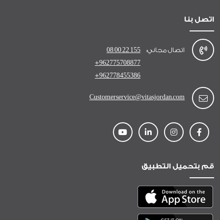
اتصل بنا
اتصال مجاني:
08 00 22 155
+962775708877
+962778455386
Customerservice@vitasjordan.com
قم بتحميل التطبيق