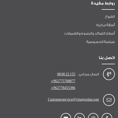
روابط مفيدة
الفروع
أسئلة مكررة
أسعار الفوائد والرسوم والعمولات
سياسة الخصوصية
اتصل بنا
اتصال مجاني:
08 00 22 155
+962775708877
+962778455386
Customerservice@vitasjordan.com