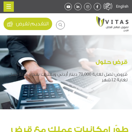
English
التقديم لقرض
قرض حلول
قروض تصل لغاية 70,000
دينار
أردني وبفترات سداد مرنة تصل
لغاية 12شهر
طوّر إمكانيات عملك مع قرض