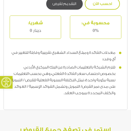
احسب الآن
التقديم لقرض
محسوبة في:
شهريا:
0%
دينار 0
معدلات الفائدة ومبلغ السداد الشهري تقريبية وقابلة للتغيير في
أي وقت.
تلتزم الشركة بالتعليمات الصادرة عن البنك المركزي الأردني
بخصوص احتساب سعر الفائدة الفعلي، وهي بحسب التعليمات
oolbar
نسبة مئوية واحدة، تمثل التكلفة السنوية الفعلية للقرض / التمويل
على مدى عمر القرض/ التمويل وتشمل الفوائد الإسمية / العوائد
والكلف المحددة بموجب العقد.
استمر في تصفح جميع القروض